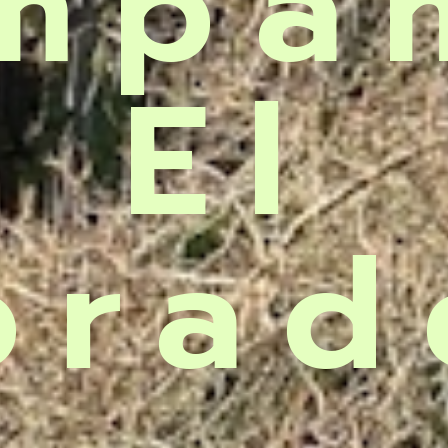
mpa
El
brad