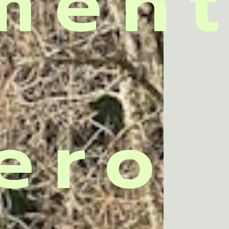
men
ero